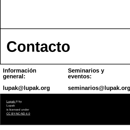
Contacto
Información
Seminarios y
general:
eventos:
lupak@lupak.org
seminarios@lupak.or
Lupak
© by
Lupak
is licensed under
CC BY-NC-ND 4.0