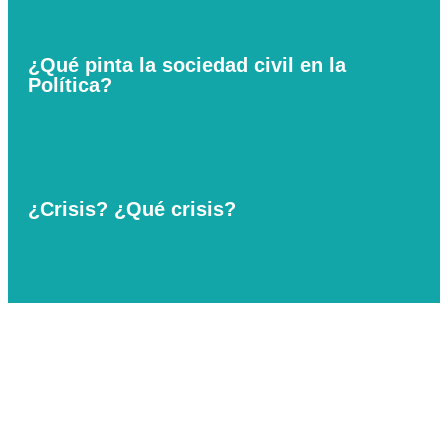
¿Qué pinta la sociedad civil en la
Política?
¿Crisis? ¿Qué crisis?
Lupak
© by Lupak
is licensed under
CC BY-NC-ND 4.0