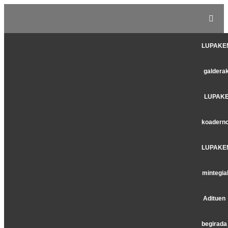
LUPAKE
galdera
LUPAK
koadern
LUPAKE
mintegia
Adituen
begirada