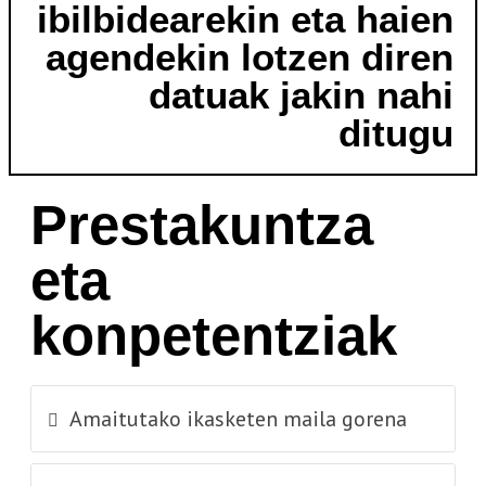
ibilbidearekin eta haien
agendekin lotzen diren
datuak jakin nahi
ditugu
Prestakuntza
eta
konpetentziak
Amaitutako ikasketen maila gorena