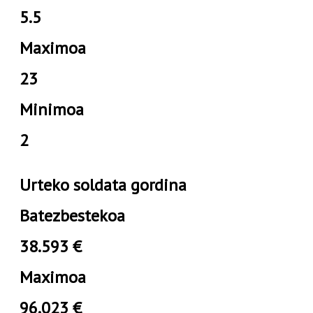
5.5
Maximoa
23
Minimoa
2
Urteko soldata gordina
Batezbestekoa
38.593 €
Maximoa
96.023 €