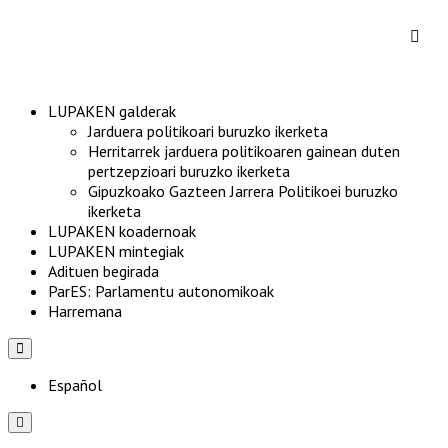
LUPAKEN galderak
Jarduera politikoari buruzko ikerketa
Herritarrek jarduera politikoaren gainean duten
pertzepzioari buruzko ikerketa
Gipuzkoako Gazteen Jarrera Politikoei buruzko
ikerketa
LUPAKEN koadernoak
LUPAKEN mintegiak
Adituen begirada
ParES: Parlamentu autonomikoak
Harremana
Hamburger
Toggle
Menu
Español
Hamburger
Toggle