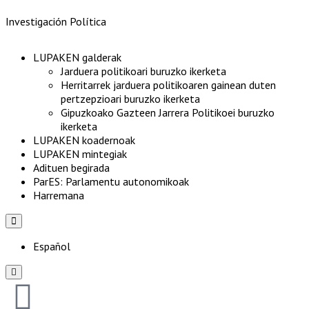
Menu
Investigación Política
LUPAKEN galderak
Jarduera politikoari buruzko ikerketa
Herritarrek jarduera politikoaren gainean duten
pertzepzioari buruzko ikerketa
Gipuzkoako Gazteen Jarrera Politikoei buruzko
ikerketa
LUPAKEN koadernoak
LUPAKEN mintegiak
Adituen begirada
ParES: Parlamentu autonomikoak
Harremana
Hamburger
Toggle
Menu
Español
Hamburger
Toggle
Menu