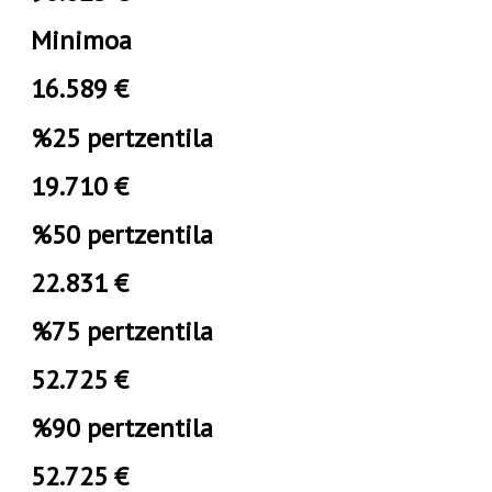
Minimoa
16.589 €
%25 pertzentila
19.710 €
%50 pertzentila
22.831 €
%75 pertzentila
52.725 €
%90 pertzentila
52.725 €