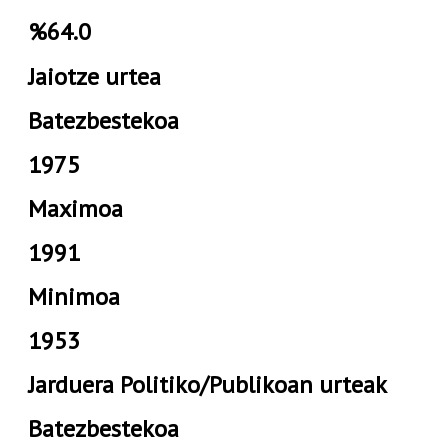
%64.0
Jaiotze urtea
Batezbestekoa
1975
Maximoa
1991
Minimoa
1953
Jarduera Politiko/Publikoan urteak
Batezbestekoa