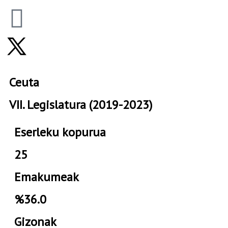
Ceuta
VII. Legislatura (2019-2023)
Eserleku kopurua
25
Emakumeak
%36.0
Gizonak