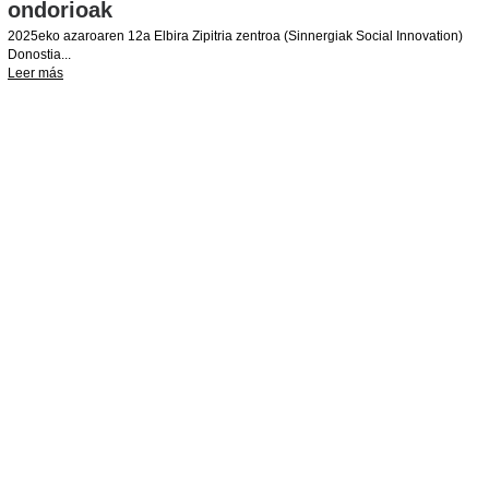
ondorioak
2025eko azaroaren 12a Elbira Zipitria zentroa (Sinnergiak Social Innovation)
Donostia...
Leer más