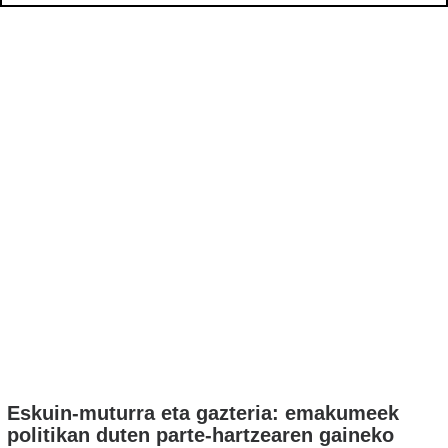
Eskuin-muturra eta gazteria: emakumeek
politikan duten parte-hartzearen gaineko