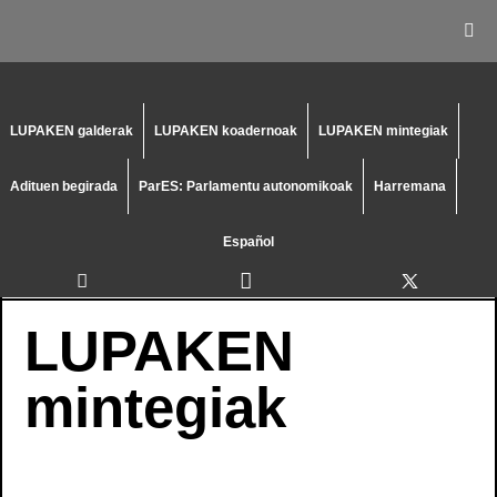
LUPAKEN galderak
LUPAKEN koadernoak
LUPAKEN mintegiak
Adituen begirada
ParES: Parlamentu autonomikoak
Harremana
Español
LUPAKEN
mintegiak