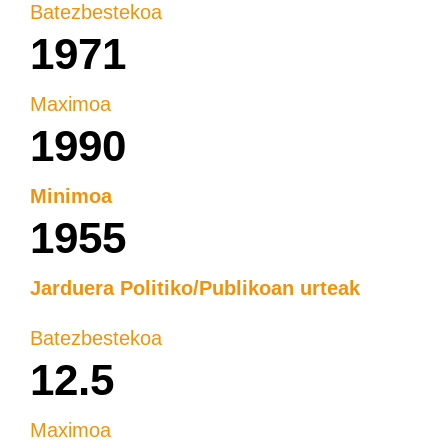
Batezbestekoa
1971
Maximoa
1990
Minimoa
1955
Jarduera Politiko/Publikoan urteak
Batezbestekoa
12.5
Maximoa