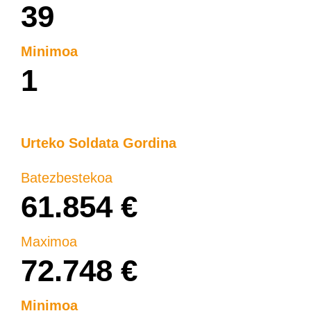
39
Minimoa
1
Urteko Soldata Gordina
Batezbestekoa
61.854 €
Maximoa
72.748 €
Minimoa