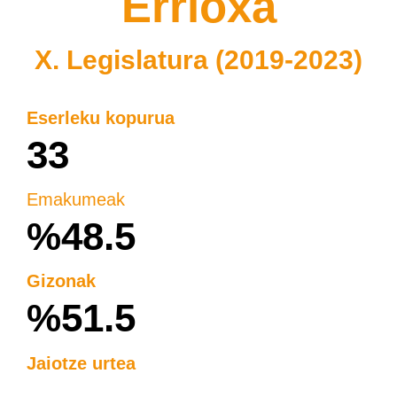
Errioxa
X. Legislatura (2019-2023)
Eserleku kopurua
33
Emakumeak
%48.5
Gizonak
%51.5
Jaiotze urtea