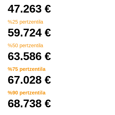
47.263 €
%25 pertzentila
59.724 €
%50 pertzentila
63.586 €
%75 pertzentila
67.028 €
%90 pertzentila
68.738 €