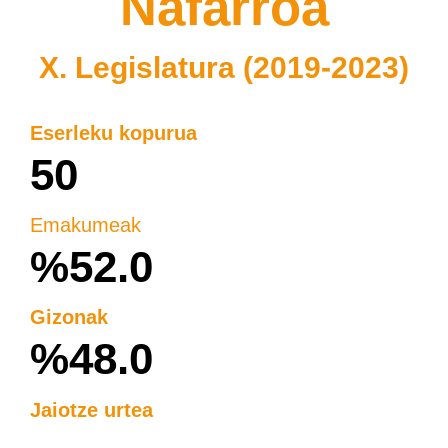
Nafarroa
X. Legislatura (2019-2023)
Eserleku kopurua
50
Emakumeak
%52.0
Gizonak
%48.0
Jaiotze urtea