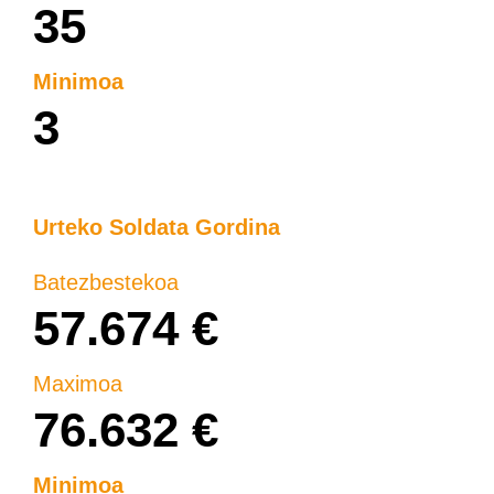
35
Minimoa
3
Urteko Soldata Gordina
Batezbestekoa
57.674 €
Maximoa
76.632 €
Minimoa