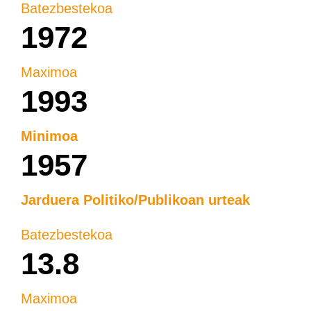
Batezbestekoa
1972
Maximoa
1993
Minimoa
1957
Jarduera Politiko/Publikoan urteak
Batezbestekoa
13.8
Maximoa