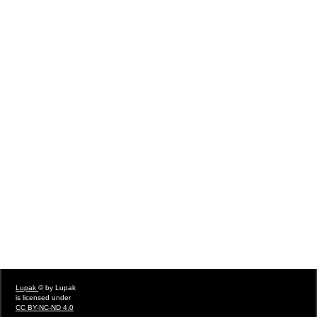
Lupak
© by Lupak
is licensed under
CC BY-NC-ND 4.0