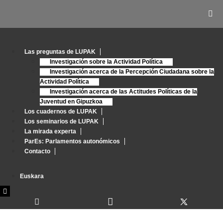
Las preguntas de LUPAK
Investigación sobre la Actividad Política
Investigación acerca de la Percepción Ciudadana sobre la
Actividad Política
Investigación acerca de las Actitudes Políticas de la
Juventud en Gipuzkoa
Los cuadernos de LUPAK
Los seminarios de LUPAK
La mirada experta
ParEs: Parlamentos autonómicos
Contacto
Menú conmutador hamburguesa
Euskara
Menú conmutador hamburguesa