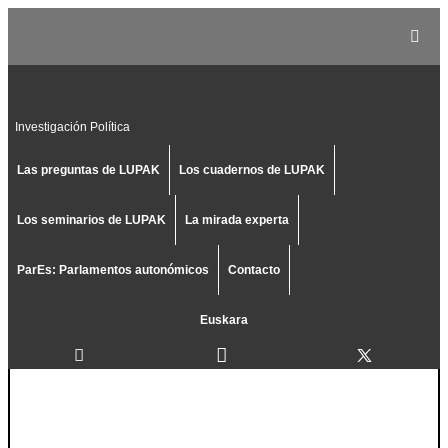
Investigación Política
Las preguntas de LUPAK
Los cuadernos de LUPAK
Los seminarios de LUPAK
La mirada experta
ParEs: Parlamentos autonómicos
Contacto
Euskara