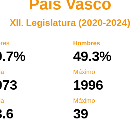
País Vasco
XII. Legislatura (2020-2024)
res
Hombres
0.7%
49.3%
ia
Máximo
973
1996
ia
Máximo
3.6
39