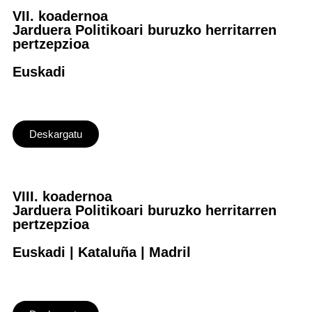
VII. koadernoa
Jarduera Politikoari buruzko herritarren
pertzepzioa
Euskadi
Deskargatu
VIII. koadernoa
Jarduera Politikoari buruzko herritarren
pertzepzioa
Euskadi | Kataluña | Madril