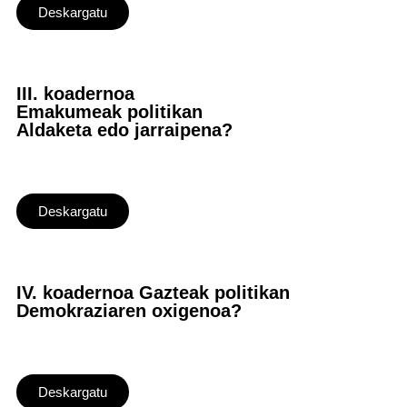
Deskargatu
III. koadernoa
Emakumeak politikan
Aldaketa edo jarraipena?
Deskargatu
IV. koadernoa Gazteak politikan
Demokraziaren oxigenoa?
Deskargatu