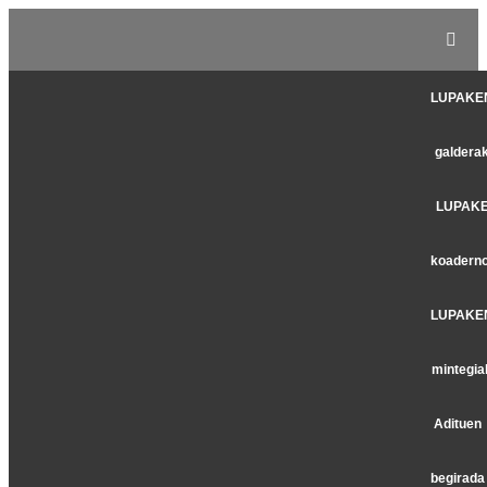
LUPAKE
galdera
LUPAK
koadern
LUPAKE
mintegia
Adituen
begirada