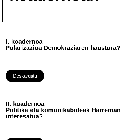
I. koadernoa
Polarizazioa Demokraziaren haustura?
Deskargatu
II. koadernoa
Politika eta komunikabideak Harreman
interesatua?