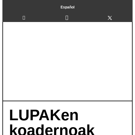
Español
LUPAKen
koadernoak