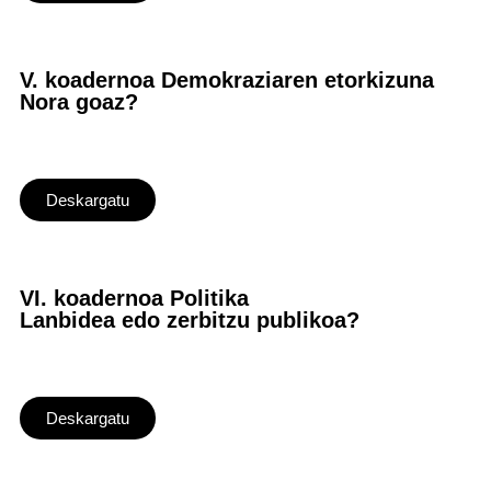
V. koadernoa Demokraziaren etorkizuna
Nora goaz?
Deskargatu
VI. koadernoa Politika
Lanbidea edo zerbitzu publikoa?
Deskargatu