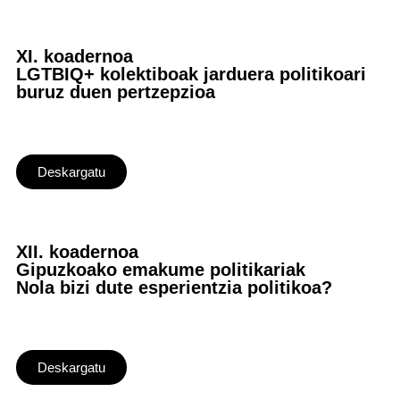
XI. koadernoa
LGTBIQ+ kolektiboak jarduera politikoari
buruz duen pertzepzioa
Deskargatu
XII. koadernoa
Gipuzkoako emakume politikariak
Nola bizi dute esperientzia politikoa?
Deskargatu