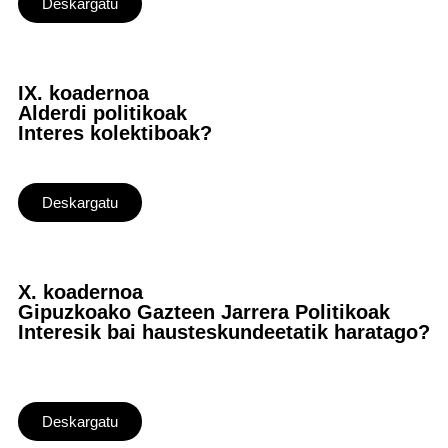
Deskargatu
IX. koadernoa
Alderdi politikoak
Interes kolektiboak?
Deskargatu
X. koadernoa
Gipuzkoako Gazteen Jarrera Politikoak
Interesik bai hausteskundeetatik haratago?
Deskargatu