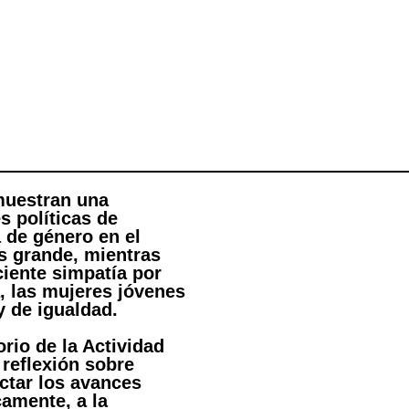
y juventud: efecto
las mujeres en polí
muestran una
s políticas de
a de género en el
s grande, mientras
iente simpatía por
, las mujeres jóvenes
y de igualdad.
rio de la Actividad
 reflexión sobre
ctar los avances
camente, a la