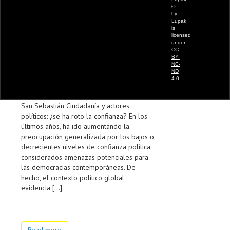
©
by
Ciudadanía y actores políticos: ¿se ha roto la
Lupak
is
confianza?
licensed
under
CC
27-05-2026
Lupak
0
BY-
NC-
Seminario
ND
4.0
30 Junio 2026 Centro Elbira Zipitria
(Sinnergiak Social Innovation) Donostia /
San Sebastián Ciudadanía y actores
políticos: ¿se ha roto la confianza? En los
últimos años, ha ido aumentando la
preocupación generalizada por los bajos o
decrecientes niveles de confianza política,
considerados amenazas potenciales para
las democracias contemporáneas. De
hecho, el contexto político global
evidencia […]