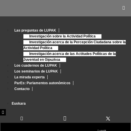
Las preguntas de LUPAK
Investigación sobre la Actividad Política
Investigación acerca de la Percepción Ciudadana sobre la
Actividad Política
Investigación acerca de las Actitudes Políticas de la
Juventud en Gipuzkoa
Los cuadernos de LUPAK
Los seminarios de LUPAK
La mirada experta
ParEs: Parlamentos autonómicos
Contacto
Menú
Euskara
conmutador
Menú
hamburguesa
conmutador
hamburguesa
AUTOR:
LUPAK
Lupak